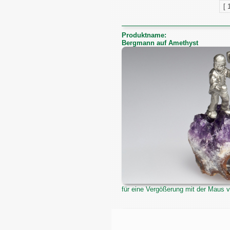
[ 
Produktname:
Bergmann auf Amethyst
für eine Vergößerung mit der Maus v
Produktname:
Zinnfigur Hl. Barbara