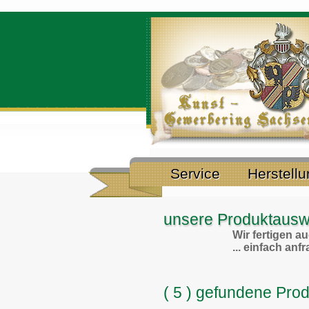
Service
Herstell
unsere Produktauswa
Wir fertigen 
... einfach anf
( 5 ) gefundene Pro