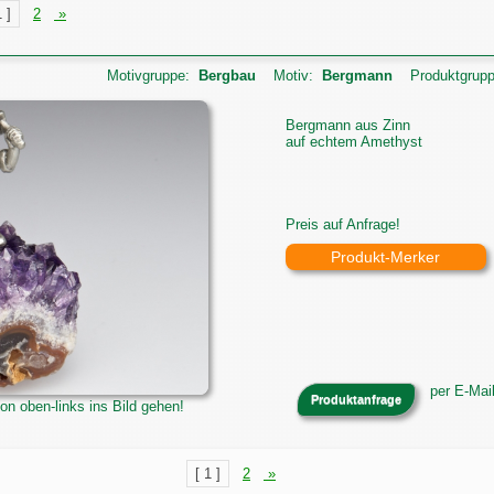
1 ]
2
»
Motivgruppe:
Bergbau
Motiv:
Bergmann
Produktgrup
Bergmann aus Zinn
auf echtem Amethyst
Preis auf Anfrage!
Produkt-Merker
e
per E-Mail 
Produktanfrage
on oben-links ins Bild gehen!
Motivgruppe:
Bergbau
Motiv:
Hl. Barbara
Produktgru
[ 1 ]
2
»