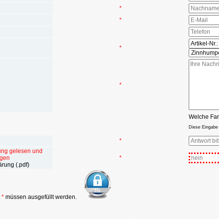
*
*
*
*
Welche Far
Diese Eingabe
n:
*
ung gelesen und
agen
*
rung (.pdf)
t
*
müssen ausgefüllt werden.