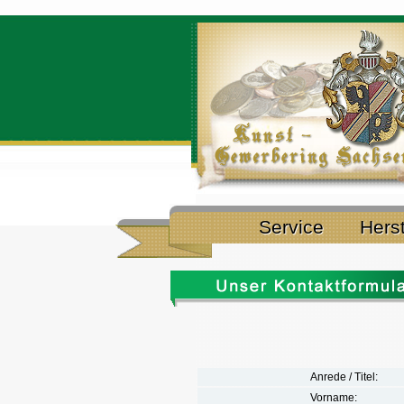
Service
Hers
... für I
Anrede / Titel:
Vorname: