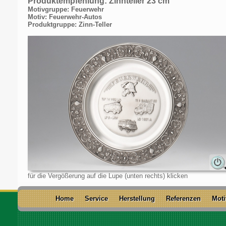
Produktempfehlung: Zinnteller 23 cm
Motivgruppe: Feuerwehr
Motiv: Feuerwehr-Autos
Produktgruppe: Zinn-Teller
für die Vergößerung auf die Lupe (unten rechts) klicken
Home
Service
Herstellung
Referenzen
Moti